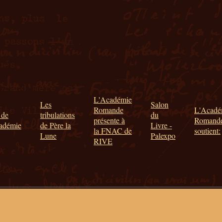
L'Académie
Les
Salon
Romande
L'Acadé
 de
tribulations
du
présente à
Romand
cadémie
de Père la
Livre -
la FNAC de
soutient:
Lune
Palexpo
RIVE