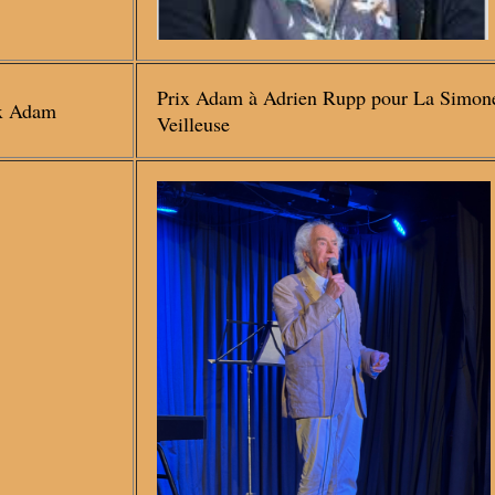
Prix Adam à Adrien Rupp pour La Simone
ix Adam
Veilleuse