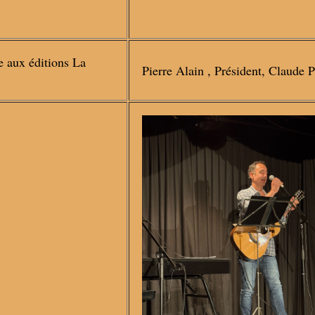
 aux éditions La
Pierre Alain , Président, Claude P